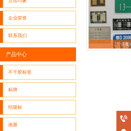
五岳印象
企业荣誉
联系我们
金属
产品中心
不干胶标签
标牌
织唛标
0716-8445640
画册