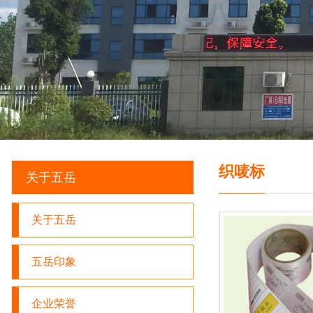
织唛标
关于五岳
关于五岳
五岳印象
企业荣誉