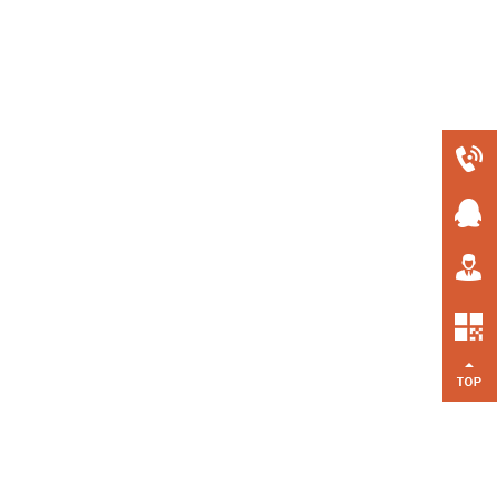
0716-8445640
在线客服
联系我们
返回顶部