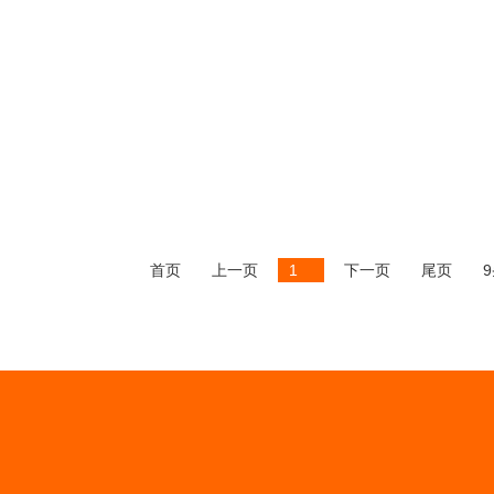
首页
上一页
1
下一页
尾页
9